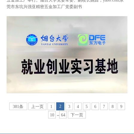
五金加工厂举行。烟台大学党委常委、副校长姚昌，yabo.com东
莞市东坑兴强亚精密五金加工厂党委副书
2
381条
上一页
1
3
4
5
6
7
8
9
..
10
64
下一页