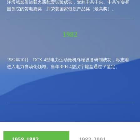
洋海域发射运载火箭配套试验成功，受到中共中央、中共军委和
国务院的贺电嘉奖，并荣获国家银质产品奖（最高奖）。
1982
1982
年
10
月
，DCX-4型电力远动微机终端设备研制成功，标志着
进入电力自动化领域。当年RPH-4型汉字键盘通过了鉴定。
1958-1982
1982-2001