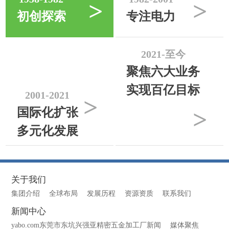
>
>
初创探索
专注电力
2021-至今
聚焦六大业务
实现百亿目标
2001-2021
>
>
国际化扩张
多元化发展
关于我们
集团介绍
全球布局
发展历程
资源资质
联系我们
新闻中心
yabo.com东莞市东坑兴强亚精密五金加工厂新闻
媒体聚焦