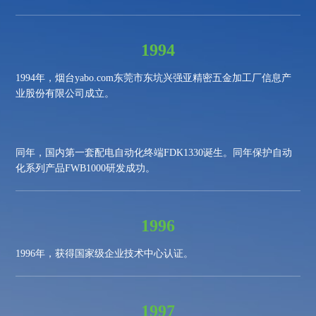
1994
1994
年，烟台yabo.com东莞市东坑兴强亚精密五金加工厂信息产
业股份有限公司成立。
同年，国内第一套配电自动化终端
FDK1330
诞生。同年保护自动
化系列产品
FWB1000
研发成功。
1996
1996
年，获得国家级企业技术中心认证。
1997