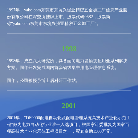
1997
年，yabo.com东莞市东坑兴强亚精密五金加工厂信息产业股
份有限公司在深交所挂牌上市。股票代码
0682
，股票简
称“yabo.com东莞市东坑兴强亚精密五金加工厂”。
1998
1998
年，成立八大研究所，具备面向电力发输变配用全系列解决
方案。同年开发完成国内首套省级集中用电管理信息系统。
同年，公司被授予博士后科研工作站。
2001
2001
年，“
DF9000
配电自动化及配电管理系统高技术产业化示范工
程”做为电力自动化行业唯一入选项目，被国家计委批复为国家百
项高技术产业化示范工程项目之一，配套资助
1500
万元。