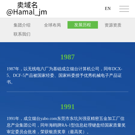
EN
发展历程
集团介绍
全球布局
资源资质
联系我们
1987
1987
年，以无线电六厂为基础成立烟台计算机公司，同年
DCX-
5
、
DCF-5
产品被国家经委、国家科委授予优秀机械电子产品证
书。
1991
1991
年，成立烟台yabo.com东莞市东坑兴强亚精密五金加工厂信
息产业集团公司，同年海鸥牌
RA-1
型信息处理键盘经国家质量奖
审定委员会批准，荣获银质奖章（最高奖）。