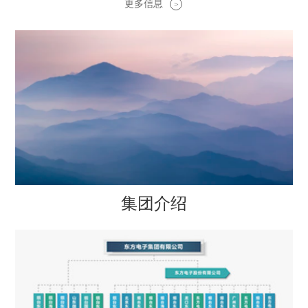
更多信息
>
集团介绍