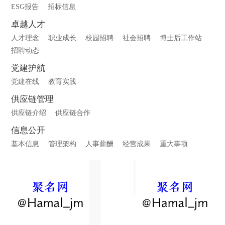
ESG报告
招标信息
卓越人才
人才理念
职业成长
校园招聘
社会招聘
博士后工作站
招聘动态
党建护航
党建在线
教育实践
供应链管理
供应链介绍
供应链合作
信息公开
基本信息
管理架构
人事薪酬
经营成果
重大事项