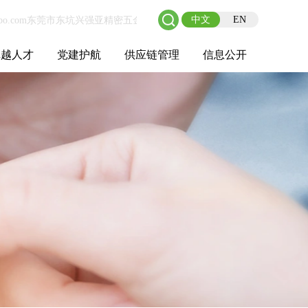
中文
EN
卓越人才
党建护航
供应链管理
信息公开
士后工作站
人才理念
职业成长
校园招聘
社会招聘
招聘动态
党建在线
教育实践
供应链介绍
供应链合作
基本信息
管理架构
人事薪酬
经营成果
重大事项