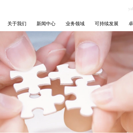
关于我们
新闻中心
业务领域
可持续发展
集团介绍
全球布局
发展历程
资源资质
联系我们
yabo.com东莞市
媒体聚焦
智能电网
智慧能源
智慧城市
招标信息
ESG报告
博
东坑兴强亚精密
五金加工厂新闻