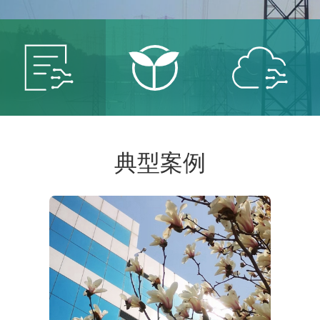
智能
智慧
智慧
典型案例
电网
能源
城市
服务智
保卫青
建设智
能电网
山绿水
慧城市
共创低
共建美
共享智
碳未来
丽中国
能生活