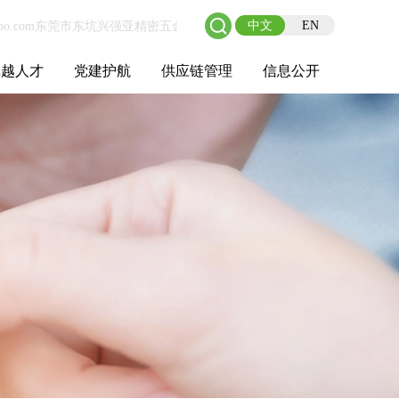
中文
EN
卓越人才
党建护航
供应链管理
信息公开
士后工作站
人才理念
职业成长
校园招聘
社会招聘
招聘动态
党建在线
教育实践
供应链介绍
供应链合作
基本信息
管理架构
人事薪酬
经营成果
重大事项