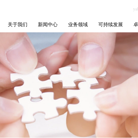
关于我们
新闻中心
业务领域
可持续发展
集团介绍
全球布局
发展历程
资源资质
联系我们
yabo.com东莞市
媒体聚焦
智能电网
智慧能源
智慧城市
招标信息
ESG报告
博
东坑兴强亚精密
五金加工厂新闻