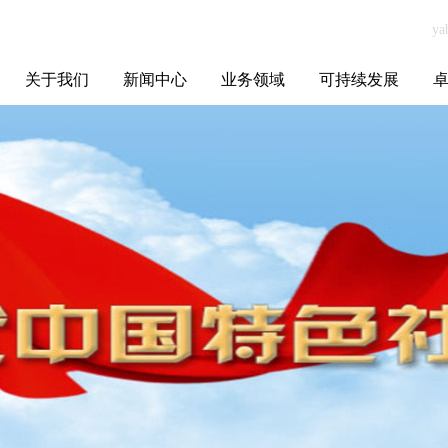
关于我们
新闻中心
业务领域
可持续发展
集团介绍
全球布局
发展历程
资源资质
联系我们
yabo.com东莞市
媒体聚焦
智能电网
智慧能源
智慧城市
招标信息
ESG报告
博
东坑兴强亚精密
五金加工厂新闻