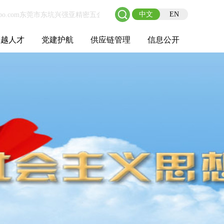
中文
EN
卓越人才
党建护航
供应链管理
信息公开
士后工作站
人才理念
职业成长
校园招聘
社会招聘
招聘动态
党建在线
教育实践
供应链介绍
供应链合作
基本信息
管理架构
人事薪酬
经营成果
重大事项