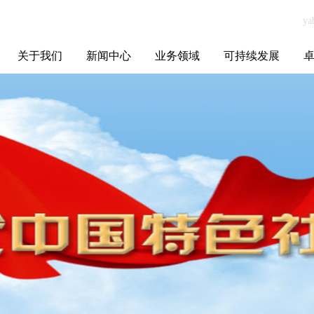
关于我们
新闻中心
业务领域
可持续发展
集团介绍
全球布局
发展历程
资源资质
联系我们
yabo.com东莞市
媒体聚焦
智能电网
智慧能源
智慧城市
招标信息
ESG报告
博
东坑兴强亚精密
五金加工厂新闻