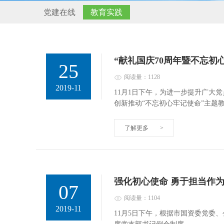
党建在线
教育实践
“献礼国庆70周年暨不忘初
25
阅读量：1128
2019-11
11月1日下午，为进一步提升广大
创新推动“不忘初心牢记使命”主题
了解更多
>
强化初心使命 勇于担当作
07
阅读量：1104
2019-11
11月5日下午，根据市国资委党委