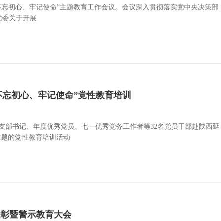
“不忘初心、牢记使命”主题教育工作会议。会议深入贯彻落实党中央决策部
党委关于开展
不忘初心、牢记使命”党性教育培训
各党支部书记、年度优秀党员、七一优秀党务工作者等32名党员干部赴陕西延
主题的党性教育培训活动
表彰暨警示教育大会