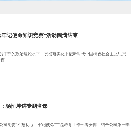
心牢记使命知识竞赛”活动圆满结束
党员干部的政治理论水平，贯彻落实总书记新时代中国特色社会主义思想，
教育
为：杨恒坤讲专题党课
、公司党委“不忘初心、牢记使命”主题教育工作部署安排，结合公司第三季